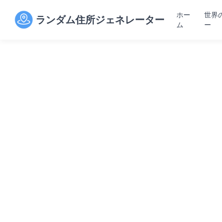
ホー
世界
ランダム住所ジェネレーター
ム
ー