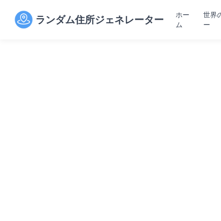
ホー
世界
ランダム住所ジェネレーター
ム
ー