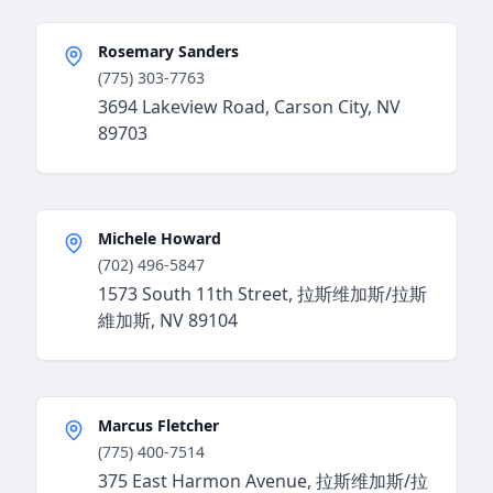
Rosemary Sanders
(775) 303-7763
3694 Lakeview Road, Carson City, NV
89703
Michele Howard
(702) 496-5847
1573 South 11th Street, 拉斯维加斯/拉斯
維加斯, NV 89104
Marcus Fletcher
(775) 400-7514
375 East Harmon Avenue, 拉斯维加斯/拉