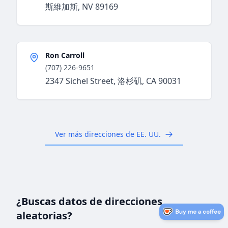
斯維加斯, NV 89169
Ron Carroll
(707) 226-9651
2347 Sichel Street, 洛杉矶, CA 90031
Ver más direcciones de EE. UU.
¿Buscas datos de direcciones
aleatorias?