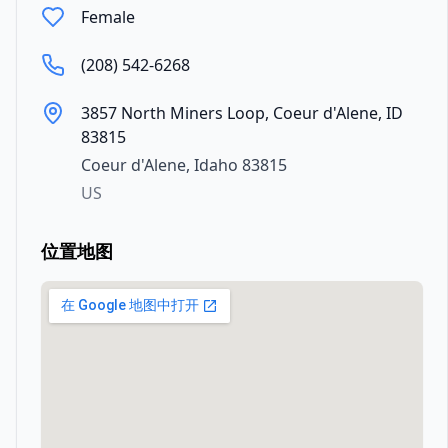
Female
(208) 542-6268
3857 North Miners Loop, Coeur d'Alene, ID
83815
Coeur d'Alene
,
Idaho
83815
US
位置地图