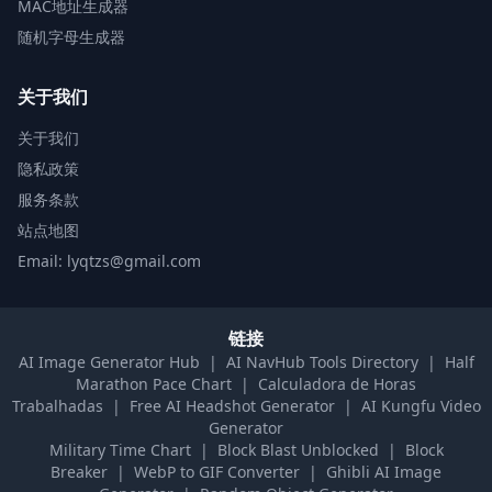
MAC地址生成器
随机字母生成器
关于我们
关于我们
隐私政策
服务条款
站点地图
Email: lyqtzs@gmail.com
链接
AI Image Generator Hub
|
AI NavHub Tools Directory
|
Half
Marathon Pace Chart
|
Calculadora de Horas
Trabalhadas
|
Free AI Headshot Generator
|
AI Kungfu Video
Generator
Military Time Chart
|
Block Blast Unblocked
|
Block
Breaker
|
WebP to GIF Converter
|
Ghibli AI Image