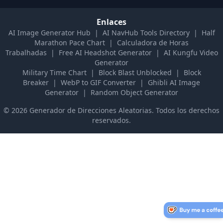
Enlaces
AI Image Generator Hub
|
AI NavHub Tools Directory
|
Half
Marathon Pace Chart
|
Calculadora de Horas
Trabalhadas
|
Free AI Headshot Generator
|
AI Kungfu Video
Generator
Military Time Chart
|
Block Blast Unblocked
|
Block
Breaker
|
WebP to GIF Converter
|
Ghibli AI Image
Generator
|
Random Object Generator
©
2026
Generador de Direcciones Aleatorias
.
Todos los derechos
reservados.