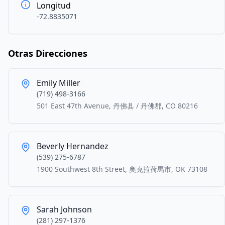
Longitud
-72.8835071
Otras Direcciones
Emily Miller
(719) 498-3166
501 East 47th Avenue, 丹佛县 / 丹佛郡, CO 80216
Beverly Hernandez
(539) 275-6787
1900 Southwest 8th Street, 奧克拉荷馬市, OK 73108
Sarah Johnson
(281) 297-1376