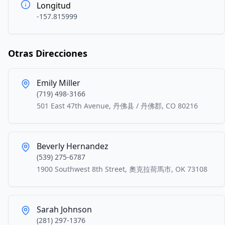
Longitud
-157.815999
Otras Direcciones
Emily Miller
(719) 498-3166
501 East 47th Avenue, 丹佛县 / 丹佛郡, CO 80216
Beverly Hernandez
(539) 275-6787
1900 Southwest 8th Street, 奧克拉荷馬市, OK 73108
Sarah Johnson
(281) 297-1376