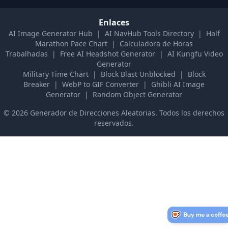
Enlaces
AI Image Generator Hub
|
AI NavHub Tools Directory
|
Half
Marathon Pace Chart
|
Calculadora de Horas
Trabalhadas
|
Free AI Headshot Generator
|
AI Kungfu Video
Generator
Military Time Chart
|
Block Blast Unblocked
|
Block
Breaker
|
WebP to GIF Converter
|
Ghibli AI Image
Generator
|
Random Object Generator
©
2026
Generador de Direcciones Aleatorias
.
Todos los derechos
reservados.