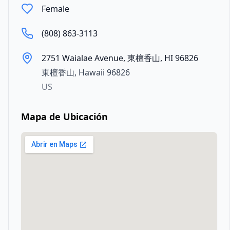
Female
(808) 863-3113
2751 Waialae Avenue, 東檀香山, HI 96826
東檀香山
,
Hawaii
96826
US
Mapa de Ubicación