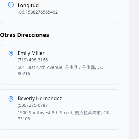
Longitud
-86.1588276565462
Otras Direcciones
Emily Miller
(719) 498-3166
501 East 47th Avenue, 丹佛县 / 丹佛郡, CO
80216
Beverly Hernandez
(539) 275-6787
1900 Southwest 8th Street, 奧克拉荷馬市, OK
73108