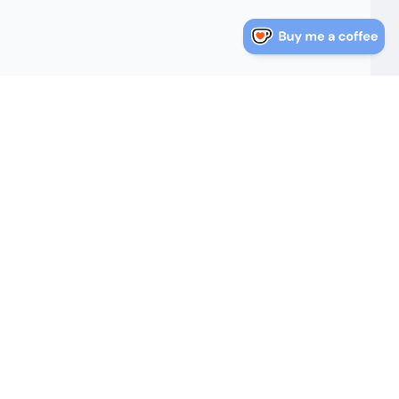
nlaces Rápidos
Sobre Nosotros
log
Sobre Nosotros
Política de Privacidad
irectorio de Direcciones
Términos de Servicio
e Estados Unidos
Mapa del Sitio