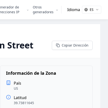
enerador de
Otros
Idioma
ES
recciones IP
generadores
n Street
Copiar Dirección
Información de la Zona
País
US
Latitud
39.73811645