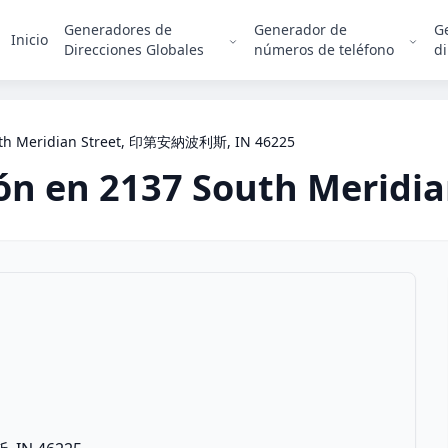
Generadores de
Generador de
G
Inicio
Direcciones Globales
números de teléfono
di
uth Meridian Street, 印第安納波利斯, IN 46225
ión en
2137 South Meridia