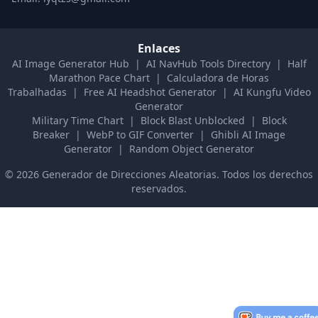
Enlaces
AI Image Generator Hub
|
AI NavHub Tools Directory
|
Half
Marathon Pace Chart
|
Calculadora de Horas
Trabalhadas
|
Free AI Headshot Generator
|
AI Kungfu Video
Generator
Military Time Chart
|
Block Blast Unblocked
|
Block
Breaker
|
WebP to GIF Converter
|
Ghibli AI Image
Generator
|
Random Object Generator
©
2026
Generador de Direcciones Aleatorias
.
Todos los derechos
reservados.