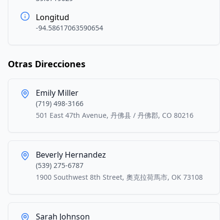
Longitud
-94.58617063590654
Otras Direcciones
Emily Miller
(719) 498-3166
501 East 47th Avenue, 丹佛县 / 丹佛郡, CO 80216
Beverly Hernandez
(539) 275-6787
1900 Southwest 8th Street, 奧克拉荷馬市, OK 73108
Sarah Johnson