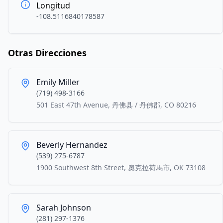
Longitud
-108.5116840178587
Otras Direcciones
Emily Miller
(719) 498-3166
501 East 47th Avenue, 丹佛县 / 丹佛郡, CO 80216
Beverly Hernandez
(539) 275-6787
1900 Southwest 8th Street, 奧克拉荷馬市, OK 73108
Sarah Johnson
(281) 297-1376