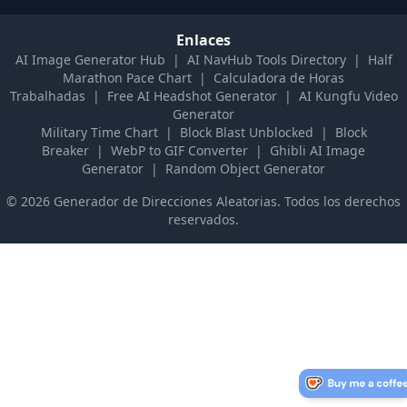
Enlaces
AI Image Generator Hub
|
AI NavHub Tools Directory
|
Half
Marathon Pace Chart
|
Calculadora de Horas
Trabalhadas
|
Free AI Headshot Generator
|
AI Kungfu Video
Generator
Military Time Chart
|
Block Blast Unblocked
|
Block
Breaker
|
WebP to GIF Converter
|
Ghibli AI Image
Generator
|
Random Object Generator
©
2026
Generador de Direcciones Aleatorias
.
Todos los derechos
reservados.