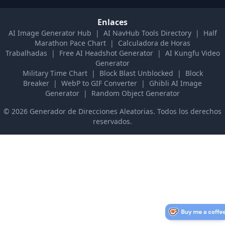
Enlaces
AI Image Generator Hub
|
AI NavHub Tools Directory
|
Half
Marathon Pace Chart
|
Calculadora de Horas
Trabalhadas
|
Free AI Headshot Generator
|
AI Kungfu Video
Generator
Military Time Chart
|
Block Blast Unblocked
|
Block
Breaker
|
WebP to GIF Converter
|
Ghibli AI Image
Generator
|
Random Object Generator
©
2026
Generador de Direcciones Aleatorias
.
Todos los derechos
reservados.