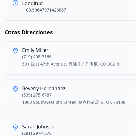
Longitud
-108.50647971428867
Otras Direcciones
Emily Miller
(719) 498-3166
501 East 47th Avenue, 丹佛县 / 丹佛郡, CO 80216
Beverly Hernandez
(539) 275-6787
1900 Southwest 8th Street, 奧克拉荷馬市, OK 73108
Sarah Johnson
(281) 297-1376