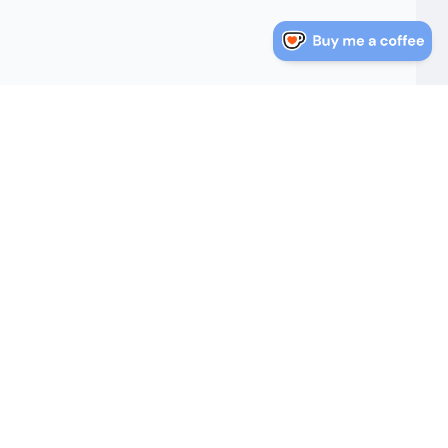
nlaces Rápidos
Sobre Nosotros
log
Sobre Nosotros
Política de Privacidad
irectorio de Direcciones
Términos de Servicio
e Estados Unidos
Mapa del Sitio