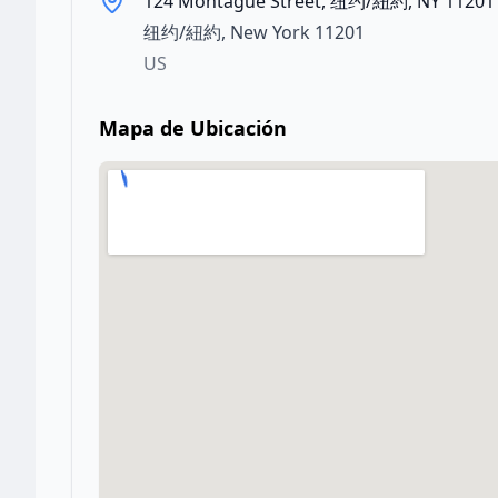
124 Montague Street, 纽约/紐約, NY 11201
纽约/紐約
,
New York
11201
US
Mapa de Ubicación