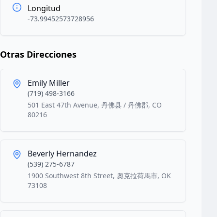
Longitud
-73.99452573728956
Otras Direcciones
Emily Miller
(719) 498-3166
501 East 47th Avenue, 丹佛县 / 丹佛郡, CO
80216
Beverly Hernandez
(539) 275-6787
1900 Southwest 8th Street, 奧克拉荷馬市, OK
73108