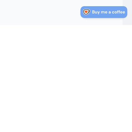
nlaces Rápidos
Sobre Nosotros
log
Sobre Nosotros
Política de Privacidad
irectorio de Direcciones
Términos de Servicio
e Estados Unidos
Mapa del Sitio