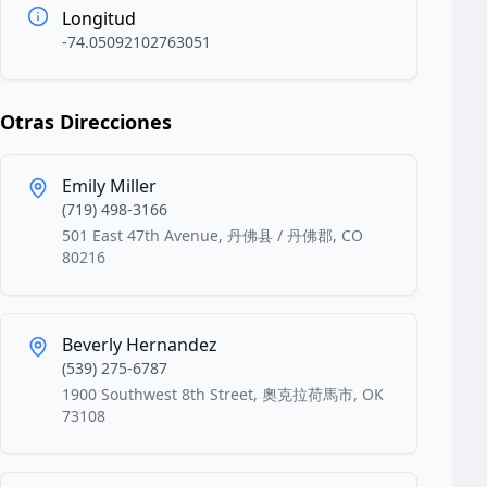
Longitud
-74.05092102763051
Otras Direcciones
Emily Miller
(719) 498-3166
501 East 47th Avenue, 丹佛县 / 丹佛郡, CO
80216
Beverly Hernandez
(539) 275-6787
1900 Southwest 8th Street, 奧克拉荷馬市, OK
73108