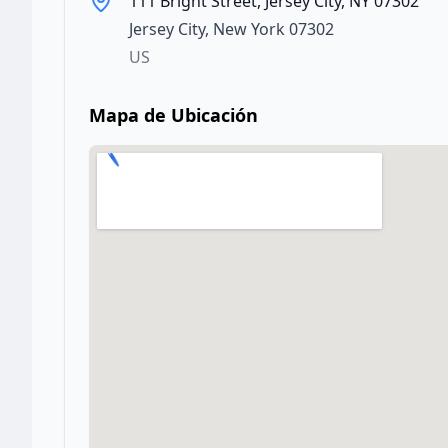
111 Bright Street, Jersey City, NY 07302
Jersey City
,
New York
07302
US
Mapa de Ubicación