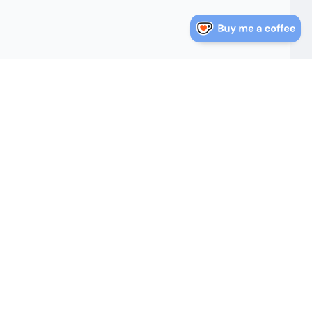
nlaces Rápidos
Sobre Nosotros
log
Sobre Nosotros
Política de Privacidad
irectorio de Direcciones
Términos de Servicio
e Estados Unidos
Mapa del Sitio