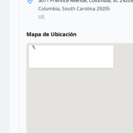
3071 Prentice Avenue, Columbia, SC 29205
Columbia
,
South Carolina
29205
US
Mapa de Ubicación