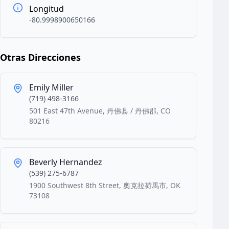
Longitud
-80.9998900650166
Otras Direcciones
Emily Miller
(719) 498-3166
501 East 47th Avenue, 丹佛县 / 丹佛郡, CO
80216
Beverly Hernandez
(539) 275-6787
1900 Southwest 8th Street, 奧克拉荷馬市, OK
73108