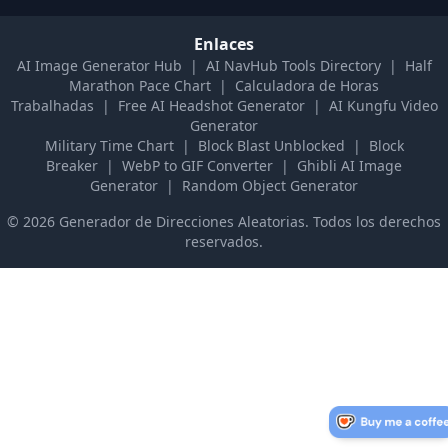
Enlaces
AI Image Generator Hub
|
AI NavHub Tools Directory
|
Half
Marathon Pace Chart
|
Calculadora de Horas
Trabalhadas
|
Free AI Headshot Generator
|
AI Kungfu Video
Generator
Military Time Chart
|
Block Blast Unblocked
|
Block
Breaker
|
WebP to GIF Converter
|
Ghibli AI Image
Generator
|
Random Object Generator
©
2026
Generador de Direcciones Aleatorias
.
Todos los derechos
reservados.