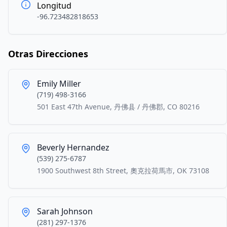
Longitud
-96.723482818653
Otras Direcciones
Emily Miller
(719) 498-3166
501 East 47th Avenue, 丹佛县 / 丹佛郡, CO 80216
Beverly Hernandez
(539) 275-6787
1900 Southwest 8th Street, 奧克拉荷馬市, OK 73108
Sarah Johnson
(281) 297-1376