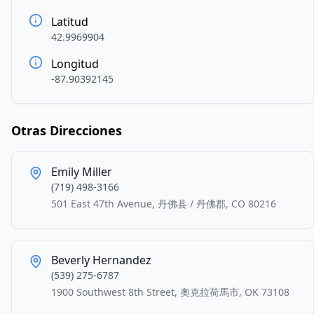
Latitud
42.9969904
Longitud
-87.90392145
Otras Direcciones
Emily Miller
(719) 498-3166
501 East 47th Avenue, 丹佛县 / 丹佛郡, CO 80216
Beverly Hernandez
(539) 275-6787
1900 Southwest 8th Street, 奧克拉荷馬市, OK 73108