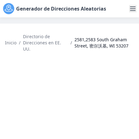
Generador de Direcciones Aleatorias
Directorio de
2581,2583 South Graham
Inicio
/
Direcciones en EE.
/
Street, 密尔沃基, WI 53207
UU.