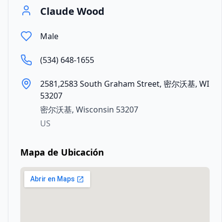
Claude Wood
Male
(534) 648-1655
2581,2583 South Graham Street, 密尔沃基, WI
53207
密尔沃基
,
Wisconsin
53207
US
Mapa de Ubicación