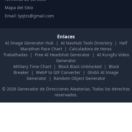
Mapa del Sitio
Email: lyqtzs@gmail.com
Enlaces
AI Image Generator Hub
|
AI NavHub Tools Directory
|
Half
Marathon Pace Chart
|
Calculadora de Horas
Trabalhadas
|
Free AI Headshot Generator
|
AI Kungfu Video
Generator
Military Time Chart
|
Block Blast Unblocked
|
Block
Breaker
|
WebP to GIF Converter
|
Ghibli AI Image
Generator
|
Random Object Generator
©
2026
Generador de Direcciones Aleatorias
.
Todos los derechos
reservados.