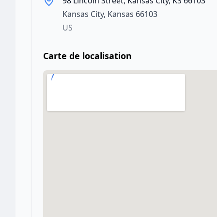
98 Lincoln Street, Kansas City, KS 66103
Kansas City
,
Kansas
66103
US
Carte de localisation