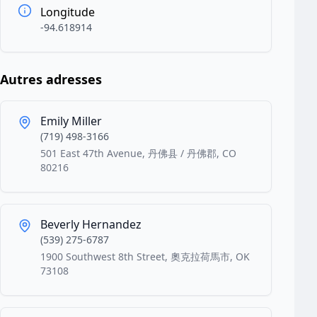
Longitude
-94.618914
Autres adresses
Emily Miller
(719) 498-3166
501 East 47th Avenue, 丹佛县 / 丹佛郡, CO
80216
Beverly Hernandez
(539) 275-6787
1900 Southwest 8th Street, 奧克拉荷馬市, OK
73108