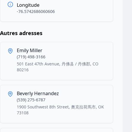
Longitude
-76.5742686060606
Autres adresses
Emily Miller
(719) 498-3166
501 East 47th Avenue, 丹佛县 / 丹佛郡, CO
80216
Beverly Hernandez
(539) 275-6787
1900 Southwest 8th Street, 奧克拉荷馬市, OK
73108