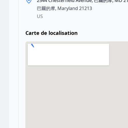
2544 Chesterfield Avenue, 巴爾的摩, MD 2
巴爾的摩
,
Maryland
21213
US
Carte de localisation