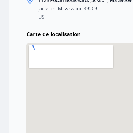
1125 Pecan Boulevard, Jackson, MS 39209
Jackson
,
Mississippi
39209
US
Carte de localisation