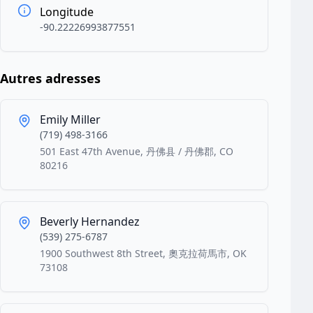
Longitude
-90.22226993877551
Autres adresses
Emily Miller
(719) 498-3166
501 East 47th Avenue, 丹佛县 / 丹佛郡, CO
80216
Beverly Hernandez
(539) 275-6787
1900 Southwest 8th Street, 奧克拉荷馬市, OK
73108