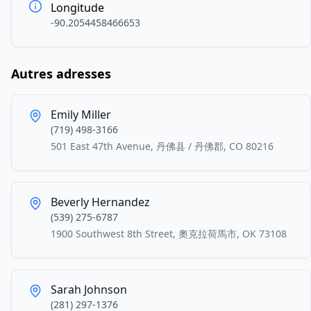
Longitude
-90.2054458466653
Autres adresses
Emily Miller
(719) 498-3166
501 East 47th Avenue, 丹佛县 / 丹佛郡, CO 80216
Beverly Hernandez
(539) 275-6787
1900 Southwest 8th Street, 奧克拉荷馬市, OK 73108
Sarah Johnson
(281) 297-1376