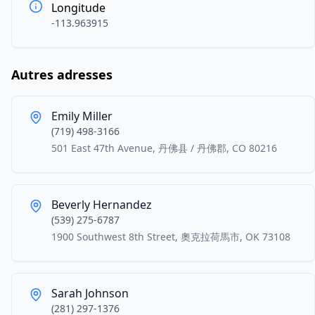
Longitude
-113.963915
Autres adresses
Emily Miller
(719) 498-3166
501 East 47th Avenue, 丹佛县 / 丹佛郡, CO 80216
Beverly Hernandez
(539) 275-6787
1900 Southwest 8th Street, 奧克拉荷馬市, OK 73108
Sarah Johnson
(281) 297-1376