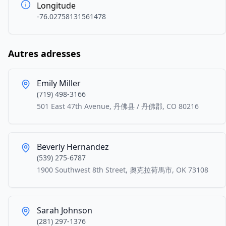
Longitude
-76.02758131561478
Autres adresses
Emily Miller
(719) 498-3166
501 East 47th Avenue, 丹佛县 / 丹佛郡, CO 80216
Beverly Hernandez
(539) 275-6787
1900 Southwest 8th Street, 奧克拉荷馬市, OK 73108
Sarah Johnson
(281) 297-1376