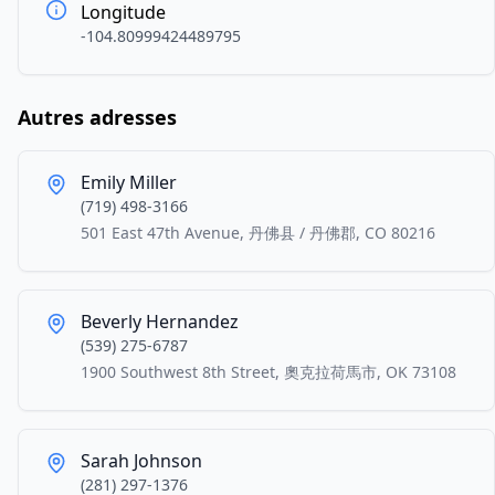
Longitude
-104.80999424489795
Autres adresses
Emily Miller
(719) 498-3166
501 East 47th Avenue, 丹佛县 / 丹佛郡, CO 80216
Beverly Hernandez
(539) 275-6787
1900 Southwest 8th Street, 奧克拉荷馬市, OK 73108
Sarah Johnson
(281) 297-1376