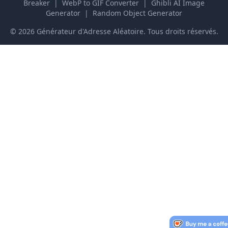
Breaker
|
WebP to GIF Converter
|
Ghibli AI Image
Generator
|
Random Object Generator
©
2026
Générateur d'Adresse Aléatoire
.
Tous droits réservés.