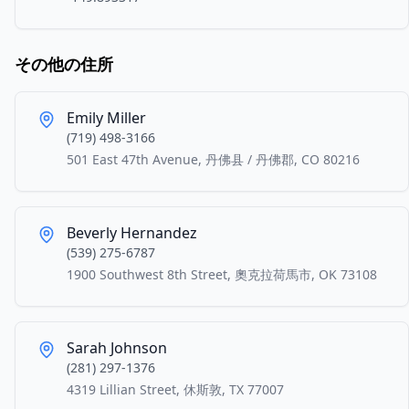
その他の住所
Emily Miller
(719) 498-3166
501 East 47th Avenue, 丹佛县 / 丹佛郡, CO 80216
Beverly Hernandez
(539) 275-6787
1900 Southwest 8th Street, 奧克拉荷馬市, OK 73108
Sarah Johnson
(281) 297-1376
4319 Lillian Street, 休斯敦, TX 77007