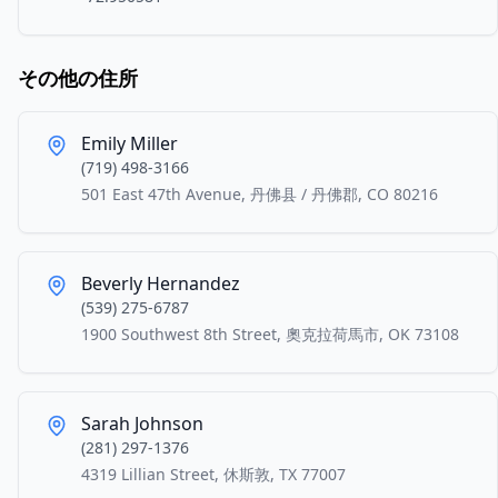
その他の住所
Emily Miller
(719) 498-3166
501 East 47th Avenue, 丹佛县 / 丹佛郡, CO 80216
Beverly Hernandez
(539) 275-6787
1900 Southwest 8th Street, 奧克拉荷馬市, OK 73108
Sarah Johnson
(281) 297-1376
4319 Lillian Street, 休斯敦, TX 77007