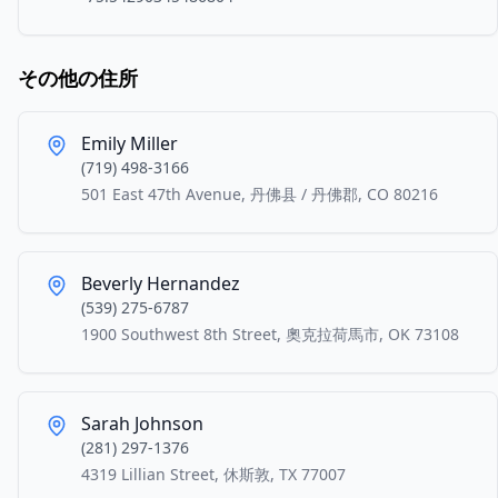
その他の住所
Emily Miller
(719) 498-3166
501 East 47th Avenue, 丹佛县 / 丹佛郡, CO 80216
Beverly Hernandez
(539) 275-6787
1900 Southwest 8th Street, 奧克拉荷馬市, OK 73108
Sarah Johnson
(281) 297-1376
4319 Lillian Street, 休斯敦, TX 77007