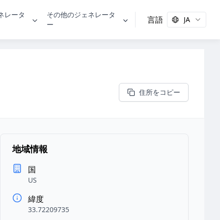
ェネレータ
その他のジェネレータ
言語
JA
ー
住所をコピー
地域情報
国
US
緯度
33.72209735