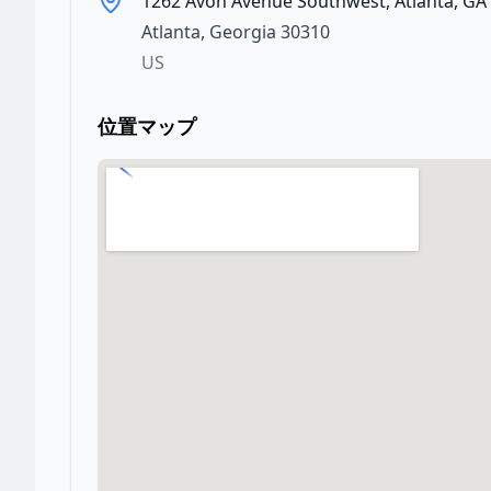
1262 Avon Avenue Southwest, Atlanta, GA
Atlanta
,
Georgia
30310
US
位置マップ