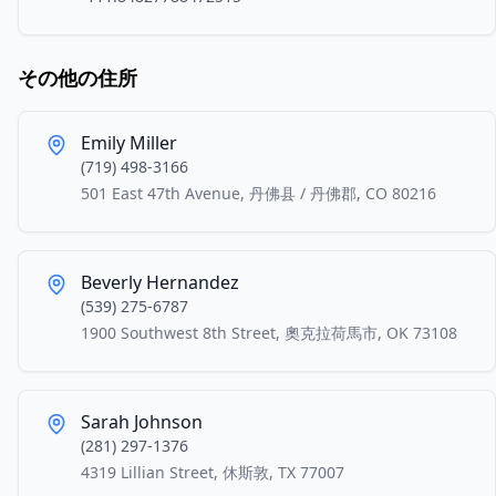
その他の住所
Emily Miller
(719) 498-3166
501 East 47th Avenue, 丹佛县 / 丹佛郡, CO 80216
Beverly Hernandez
(539) 275-6787
1900 Southwest 8th Street, 奧克拉荷馬市, OK 73108
Sarah Johnson
(281) 297-1376
4319 Lillian Street, 休斯敦, TX 77007