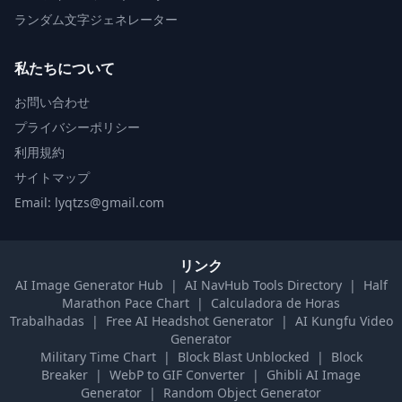
ランダム文字ジェネレーター
私たちについて
お問い合わせ
プライバシーポリシー
利用規約
サイトマップ
Email: lyqtzs@gmail.com
リンク
AI Image Generator Hub
|
AI NavHub Tools Directory
|
Half
Marathon Pace Chart
|
Calculadora de Horas
Trabalhadas
|
Free AI Headshot Generator
|
AI Kungfu Video
Generator
Military Time Chart
|
Block Blast Unblocked
|
Block
Breaker
|
WebP to GIF Converter
|
Ghibli AI Image
Generator
|
Random Object Generator