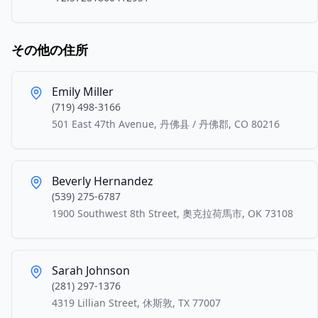
その他の住所
Emily Miller
(719) 498-3166
501 East 47th Avenue, 丹佛县 / 丹佛郡, CO 80216
Beverly Hernandez
(539) 275-6787
1900 Southwest 8th Street, 奧克拉荷馬市, OK 73108
Sarah Johnson
(281) 297-1376
4319 Lillian Street, 休斯敦, TX 77007