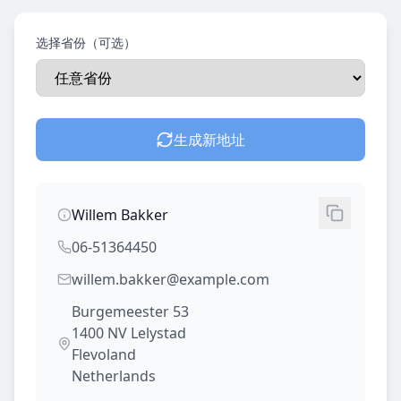
选择省份（可选）
生成新地址
Willem Bakker
06-51364450
willem.bakker@example.com
Burgemeester 53
1400 NV
Lelystad
Flevoland
Netherlands