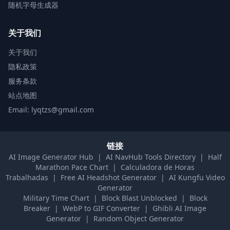
随机字母生成器
关于我们
关于我们
隐私政策
服务条款
站点地图
Email: lyqtzs@gmail.com
链接
AI Image Generator Hub
|
AI NavHub Tools Directory
|
Half
Marathon Pace Chart
|
Calculadora de Horas
Trabalhadas
|
Free AI Headshot Generator
|
AI Kungfu Video
Generator
Military Time Chart
|
Block Blast Unblocked
|
Block
Breaker
|
WebP to GIF Converter
|
Ghibli AI Image
Generator
|
Random Object Generator