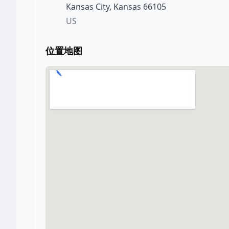
Kansas City
,
Kansas
66105
US
位置地图