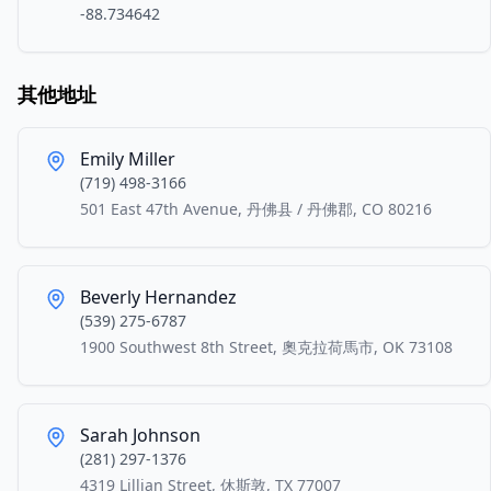
-88.734642
其他地址
Emily Miller
(719) 498-3166
501 East 47th Avenue, 丹佛县 / 丹佛郡, CO 80216
Beverly Hernandez
(539) 275-6787
1900 Southwest 8th Street, 奧克拉荷馬市, OK 73108
Sarah Johnson
(281) 297-1376
4319 Lillian Street, 休斯敦, TX 77007