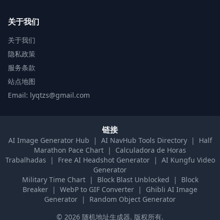
关于我们
关于我们
隐私政策
服务条款
站点地图
Email: lyqtzs@gmail.com
链接
AI Image Generator Hub
|
AI NavHub Tools Directory
|
Half
Marathon Pace Chart
|
Calculadora de Horas
Trabalhadas
|
Free AI Headshot Generator
|
AI Kungfu Video
Generator
Military Time Chart
|
Block Blast Unblocked
|
Block
Breaker
|
WebP to GIF Converter
|
Ghibli AI Image
Generator
|
Random Object Generator
©
2026
随机地址生成器
.
版权所有.