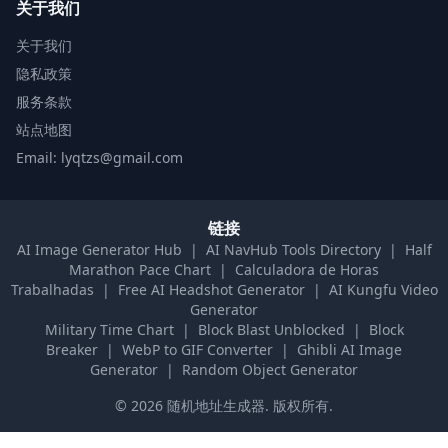
关于我们
关于我们
隐私政策
服务条款
站点地图
Email: lyqtzs@gmail.com
链接
AI Image Generator Hub
|
AI NavHub Tools Directory
|
Half
Marathon Pace Chart
|
Calculadora de Horas
Trabalhadas
|
Free AI Headshot Generator
|
AI Kungfu Video
Generator
Military Time Chart
|
Block Blast Unblocked
|
Block
Breaker
|
WebP to GIF Converter
|
Ghibli AI Image
Generator
|
Random Object Generator
©
2026
随机地址生成器
.
版权所有.