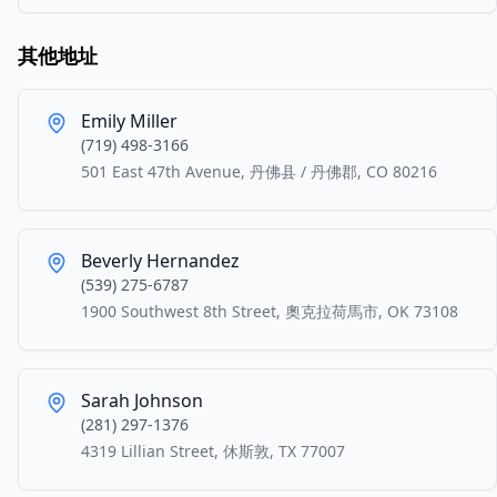
其他地址
Emily Miller
(719) 498-3166
501 East 47th Avenue, 丹佛县 / 丹佛郡, CO 80216
Beverly Hernandez
(539) 275-6787
1900 Southwest 8th Street, 奧克拉荷馬市, OK 73108
Sarah Johnson
(281) 297-1376
4319 Lillian Street, 休斯敦, TX 77007