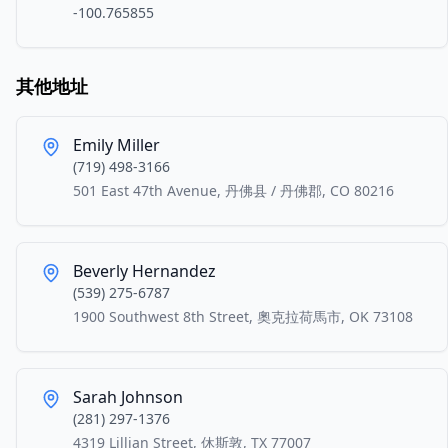
-100.765855
其他地址
Emily Miller
(719) 498-3166
501 East 47th Avenue, 丹佛县 / 丹佛郡, CO 80216
Beverly Hernandez
(539) 275-6787
1900 Southwest 8th Street, 奧克拉荷馬市, OK 73108
Sarah Johnson
(281) 297-1376
4319 Lillian Street, 休斯敦, TX 77007