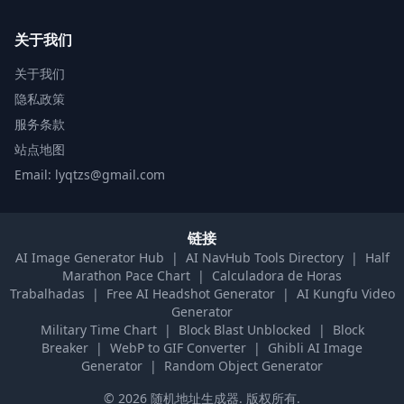
关于我们
关于我们
隐私政策
服务条款
站点地图
Email: lyqtzs@gmail.com
链接
AI Image Generator Hub
|
AI NavHub Tools Directory
|
Half
Marathon Pace Chart
|
Calculadora de Horas
Trabalhadas
|
Free AI Headshot Generator
|
AI Kungfu Video
Generator
Military Time Chart
|
Block Blast Unblocked
|
Block
Breaker
|
WebP to GIF Converter
|
Ghibli AI Image
Generator
|
Random Object Generator
©
2026
随机地址生成器
.
版权所有.