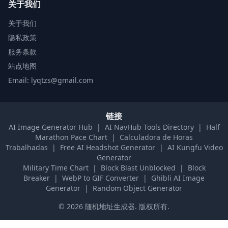
关于我们
关于我们
隐私政策
服务条款
站点地图
Email: lyqtzs@gmail.com
链接
AI Image Generator Hub
|
AI NavHub Tools Directory
|
Half
Marathon Pace Chart
|
Calculadora de Horas
Trabalhadas
|
Free AI Headshot Generator
|
AI Kungfu Video
Generator
Military Time Chart
|
Block Blast Unblocked
|
Block
Breaker
|
WebP to GIF Converter
|
Ghibli AI Image
Generator
|
Random Object Generator
©
2026
随机地址生成器
.
版权所有.