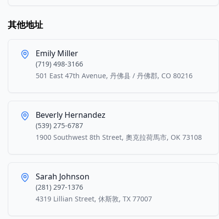
其他地址
Emily Miller
(719) 498-3166
501 East 47th Avenue, 丹佛县 / 丹佛郡, CO 80216
Beverly Hernandez
(539) 275-6787
1900 Southwest 8th Street, 奧克拉荷馬市, OK 73108
Sarah Johnson
(281) 297-1376
4319 Lillian Street, 休斯敦, TX 77007