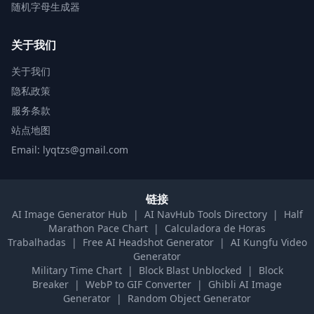
随机字母生成器
关于我们
关于我们
隐私政策
服务条款
站点地图
Email: lyqtzs@gmail.com
链接
AI Image Generator Hub
|
AI NavHub Tools Directory
|
Half
Marathon Pace Chart
|
Calculadora de Horas
Trabalhadas
|
Free AI Headshot Generator
|
AI Kungfu Video
Generator
Military Time Chart
|
Block Blast Unblocked
|
Block
Breaker
|
WebP to GIF Converter
|
Ghibli AI Image
Generator
|
Random Object Generator