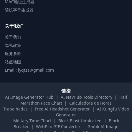
MAC地址生成器
随机字母生成器
关于我们
关于我们
隐私政策
服务条款
站点地图
Email: lyqtzs@gmail.com
链接
AI Image Generator Hub
|
AI NavHub Tools Directory
|
Half
Marathon Pace Chart
|
Calculadora de Horas
Trabalhadas
|
Free AI Headshot Generator
|
AI Kungfu Video
Generator
Military Time Chart
|
Block Blast Unblocked
|
Block
Breaker
|
WebP to GIF Converter
|
Ghibli AI Image