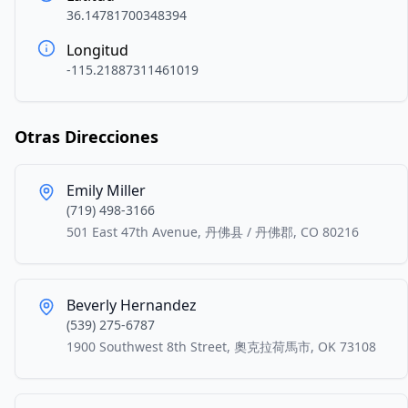
36.14781700348394
Longitud
-115.21887311461019
Otras Direcciones
Emily Miller
(719) 498-3166
501 East 47th Avenue, 丹佛县 / 丹佛郡, CO 80216
Beverly Hernandez
(539) 275-6787
1900 Southwest 8th Street, 奧克拉荷馬市, OK 73108