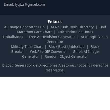
Email: lyqtzs@gmail.com
Enlaces
AI Image Generator Hub
|
AI NavHub Tools Directory
|
Half
Marathon Pace Chart
|
Calculadora de Horas
Trabalhadas
|
Free AI Headshot Generator
|
AI Kungfu Video
Generator
Military Time Chart
|
Block Blast Unblocked
|
Block
Breaker
|
WebP to GIF Converter
|
Ghibli AI Image
Generator
|
Random Object Generator
©
2026
Generador de Direcciones Aleatorias
.
Todos los derechos
reservados.