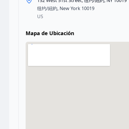
152 West 51st Street, 纽约/紐約, NY 10019
纽约/紐約
,
New York
10019
US
Mapa de Ubicación