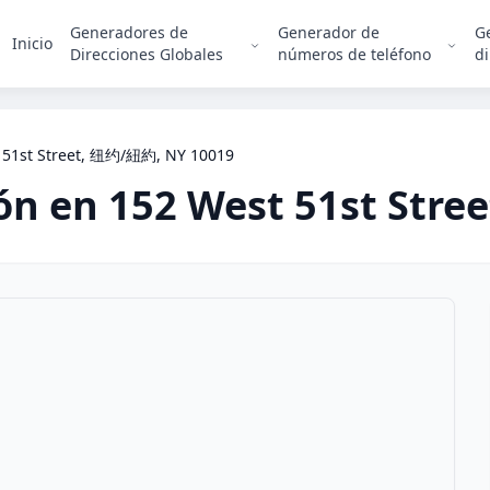
Generadores de
Generador de
G
Inicio
Direcciones Globales
números de teléfono
di
 51st Street, 纽约/紐約, NY 10019
ión en
152 West 51st Stree