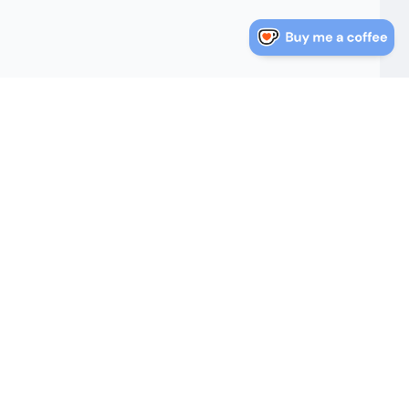
nlaces Rápidos
Sobre Nosotros
log
Sobre Nosotros
Política de Privacidad
irectorio de Direcciones
Términos de Servicio
e Estados Unidos
Mapa del Sitio