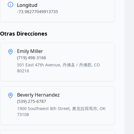
Longitud
-73.98277049913735
Otras Direcciones
Emily Miller
(719) 498-3166
501 East 47th Avenue, 丹佛县 / 丹佛郡, CO
80216
Beverly Hernandez
(539) 275-6787
1900 Southwest 8th Street, 奧克拉荷馬市, OK
73108