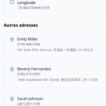
Longitude
-73.98277049913735
Autres adresses
Emily Miller
(719) 498-3166
501 East 47th Avenue, 丹佛县 / 丹佛郡, CO 80216
Beverly Hernandez
(539) 275-6787
1900 Southwest 8th Street, 奧克拉荷馬市, OK 73108
Sarah Johnson
(281) 297-1376