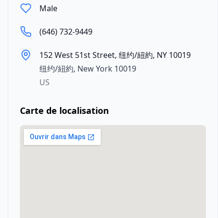
Male
(646) 732-9449
152 West 51st Street, 纽约/紐約, NY 10019
纽约/紐約
,
New York
10019
US
Carte de localisation