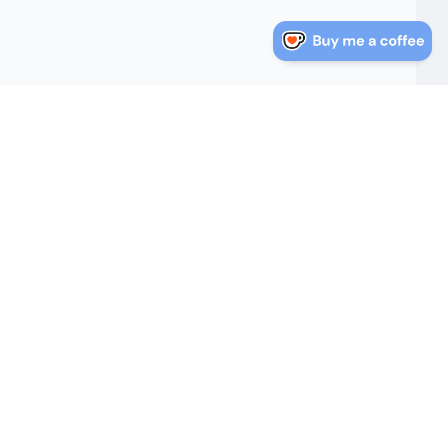
nlaces Rápidos
Sobre Nosotros
log
Sobre Nosotros
Política de Privacidad
irectorio de Direcciones
Términos de Servicio
e Estados Unidos
Mapa del Sitio