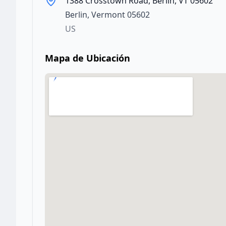
1388 Crosstown Road, Berlin, VT 05602
Berlin
,
Vermont
05602
US
Mapa de Ubicación