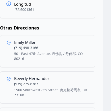
Longitud
-72.6001361
Otras Direcciones
Emily Miller
(719) 498-3166
501 East 47th Avenue, 丹佛县 / 丹佛郡, CO
80216
Beverly Hernandez
(539) 275-6787
1900 Southwest 8th Street, 奧克拉荷馬市, OK
73108