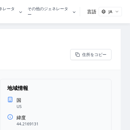
ェネレータ
その他のジェネレータ
言語
JA
ー
住所をコピー
地域情報
国
US
緯度
44.2169131