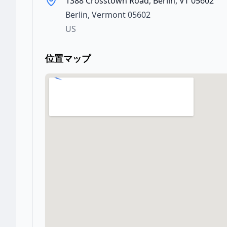
1388 Crosstown Road, Berlin, VT 05602
Berlin
,
Vermont
05602
US
位置マップ