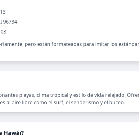
813
HI 96734
708
oriamente, pero están formateadas para imitar los estándare
antes playas, clima tropical y estilo de vida relajado. Ofr
es al aire libre como el surf, el senderismo y el buceo.
de Hawái?