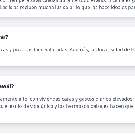
l con temperaturas cálidas durante todo el año. El clima es
as islas reciben mucha luz solar, lo que las hace ideales para
ái?
blicas y privadas bien valoradas. Además, la Universidad de
Hawái?
vamente alto, con viviendas caras y gastos diarios elevados
el estilo de vida único y los hermosos paisajes hacen que