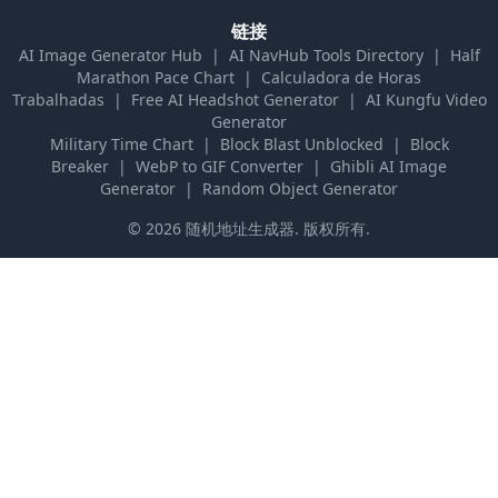
链接
AI Image Generator Hub
|
AI NavHub Tools Directory
|
Half
Marathon Pace Chart
|
Calculadora de Horas
Trabalhadas
|
Free AI Headshot Generator
|
AI Kungfu Video
Generator
Military Time Chart
|
Block Blast Unblocked
|
Block
Breaker
|
WebP to GIF Converter
|
Ghibli AI Image
Generator
|
Random Object Generator
©
2026
随机地址生成器
.
版权所有.