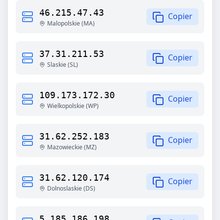
46.215.47.43
Copier
Malopolskie
(
MA
)
37.31.211.53
Copier
Slaskie
(
SL
)
109.173.172.30
Copier
Wielkopolskie
(
WP
)
31.62.252.183
Copier
Mazowieckie
(
MZ
)
31.62.120.174
Copier
Dolnoslaskie
(
DS
)
5.185.186.198