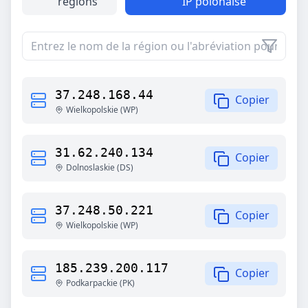
régions
IP polonaise
37.248.168.44
Copier
Wielkopolskie
(
WP
)
31.62.240.134
Copier
Dolnoslaskie
(
DS
)
37.248.50.221
Copier
Wielkopolskie
(
WP
)
185.239.200.117
Copier
Podkarpackie
(
PK
)