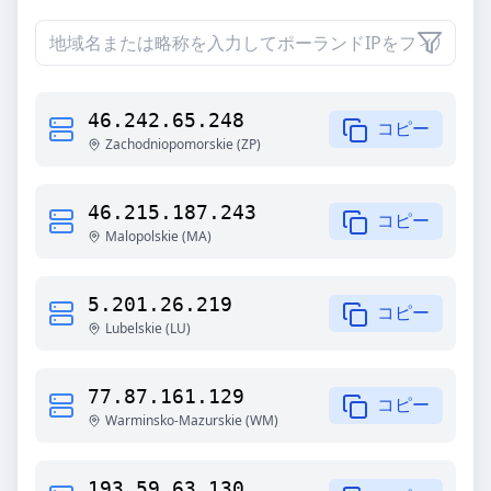
46.242.65.248
コピー
Zachodniopomorskie
(
ZP
)
46.215.187.243
コピー
Malopolskie
(
MA
)
5.201.26.219
コピー
Lubelskie
(
LU
)
77.87.161.129
コピー
Warminsko-Mazurskie
(
WM
)
193.59.63.130