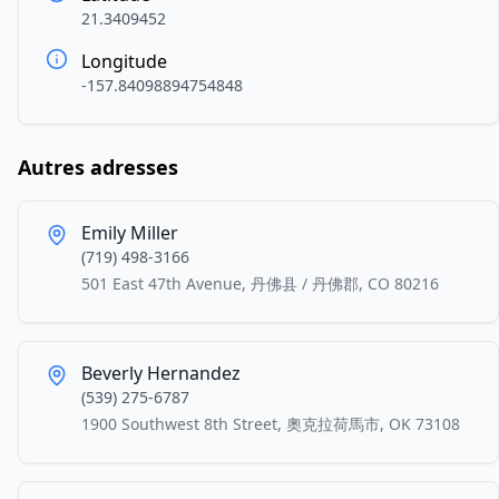
21.3409452
Longitude
-157.84098894754848
Autres adresses
Emily Miller
(719) 498-3166
501 East 47th Avenue, 丹佛县 / 丹佛郡, CO 80216
Beverly Hernandez
(539) 275-6787
1900 Southwest 8th Street, 奧克拉荷馬市, OK 73108