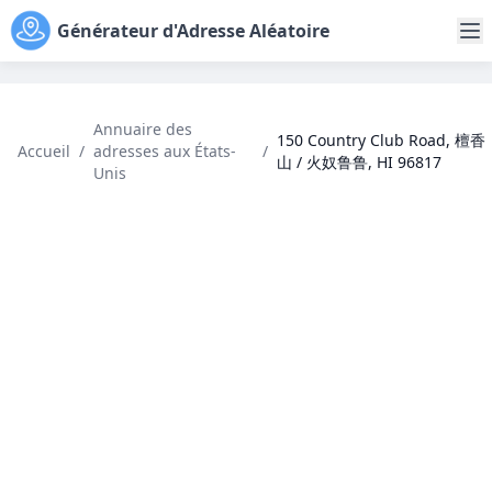
Générateur d'Adresse Aléatoire
Annuaire des
150 Country Club Road, 檀香
Accueil
/
adresses aux États-
/
山 / 火奴鲁鲁, HI 96817
Unis