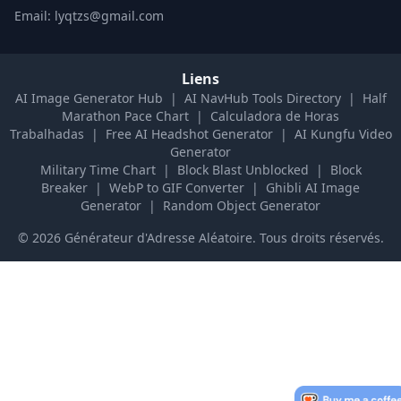
Email: lyqtzs@gmail.com
Liens
AI Image Generator Hub
|
AI NavHub Tools Directory
|
Half
Marathon Pace Chart
|
Calculadora de Horas
Trabalhadas
|
Free AI Headshot Generator
|
AI Kungfu Video
Generator
Military Time Chart
|
Block Blast Unblocked
|
Block
Breaker
|
WebP to GIF Converter
|
Ghibli AI Image
Generator
|
Random Object Generator
©
2026
Générateur d'Adresse Aléatoire
.
Tous droits réservés.