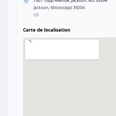
1501 Topp Avenue, Jackson, MS 39204
Jackson
,
Mississippi
39204
US
Carte de localisation