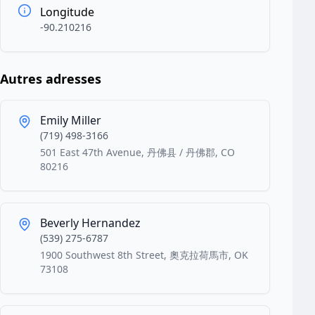
Longitude
-90.210216
Autres adresses
Emily Miller
(719) 498-3166
501 East 47th Avenue, 丹佛县 / 丹佛郡, CO
80216
Beverly Hernandez
(539) 275-6787
1900 Southwest 8th Street, 奧克拉荷馬市, OK
73108