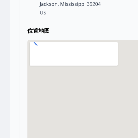
Jackson
,
Mississippi
39204
US
位置地图